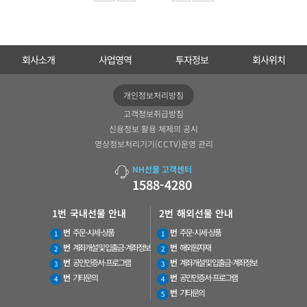
회사소개
사업영역
투자정보
회사위치
개인정보처리방침
고객정보취급방침
신용정보 활용 체제의 공시
영상정보처리기기(CCTV)운영 관리
NH선물 고객센터
1588-4280
1번
국내선물 안내
2번
해외선물 안내
번
주문 · 시세 · 상품
번
주문 · 시세 · 상품
1
1
번
계좌개설 및 입출금 · 계좌정보
번
해외원자재
2
2
번
공인인증서 · 프로그램
번
계좌개설 및 입출금 · 계좌정보
3
3
번
기타문의
번
공인인증서 · 프로그램
4
4
번
기타문의
5