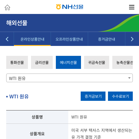
해외선물
안내
온라인상품안내
오프라인상품안내
증거금안내
통화선물
금리선물
에너지선물
귀금속선물
농축산물선물
WTI 원유
WTI 원유
증거금보기
수수료보기
상품명
WTI 원유
미국 서부 텍사스 지역에서 생산되는 중
상품개요
유 가격 결정 기준